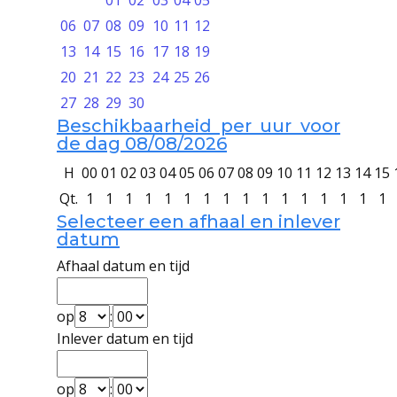
01
02
03
04
05
06
07
08
09
10
11
12
13
14
15
16
17
18
19
20
21
22
23
24
25
26
27
28
29
30
Beschikbaarheid per uur voor
de dag 08/08/2026
H
00
01
02
03
04
05
06
07
08
09
10
11
12
13
14
15
Qt.
1
1
1
1
1
1
1
1
1
1
1
1
1
1
1
1
Selecteer een afhaal en inlever
datum
Afhaal datum en tijd
op
:
Inlever datum en tijd
op
: