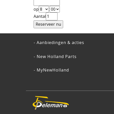
op
:
Aantal
- Aanbiedingen & acties
- New Holland Parts
- MyNewHolland