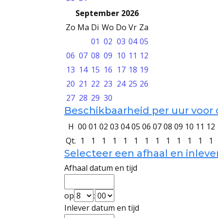
September 2026
Zo
Ma
Di
Wo
Do
Vr
Za
01
02
03
04
05
06
07
08
09
10
11
12
13
14
15
16
17
18
19
20
21
22
23
24
25
26
27
28
29
30
Beschikbaarheid per uur voor 
H
00
01
02
03
04
05
06
07
08
09
10
11
12
Qt.
1
1
1
1
1
1
1
1
1
1
1
1
1
Selecteer een afhaal en inlev
Afhaal datum en tijd
op
:
Inlever datum en tijd