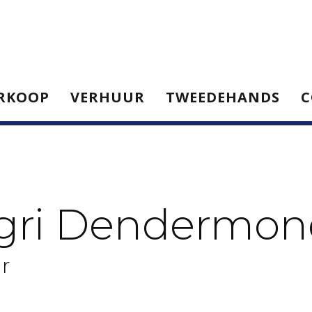
RKOOP
VERHUUR
TWEEDEHANDS
C
gri Dendermo
r