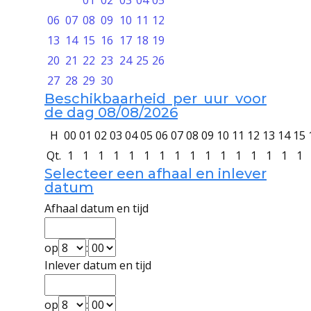
01
02
03
04
05
06
07
08
09
10
11
12
13
14
15
16
17
18
19
20
21
22
23
24
25
26
27
28
29
30
Beschikbaarheid per uur voor
de dag 08/08/2026
H
00
01
02
03
04
05
06
07
08
09
10
11
12
13
14
15
Qt.
1
1
1
1
1
1
1
1
1
1
1
1
1
1
1
1
Selecteer een afhaal en inlever
datum
Afhaal datum en tijd
op
:
Inlever datum en tijd
op
: