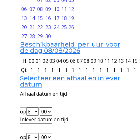
01
02
03
04
05
06
07
08
09
10
11
12
13
14
15
16
17
18
19
20
21
22
23
24
25
26
27
28
29
30
Beschikbaarheid per uur voor
de dag 08/08/2026
H
00
01
02
03
04
05
06
07
08
09
10
11
12
13
14
15
Qt.
1
1
1
1
1
1
1
1
1
1
1
1
1
1
1
1
Selecteer een afhaal en inlever
datum
Afhaal datum en tijd
op
:
Inlever datum en tijd
op
: