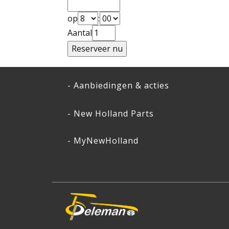
op
:
Aantal
- Aanbiedingen & acties
- New Holland Parts
- MyNewHolland