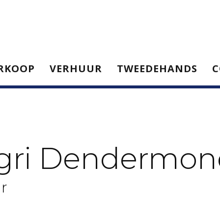
RKOOP
VERHUUR
TWEEDEHANDS
C
gri Dendermo
r