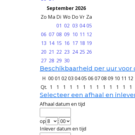
September 2026
Zo
Ma
Di
Wo
Do
Vr
Za
01
02
03
04
05
06
07
08
09
10
11
12
13
14
15
16
17
18
19
20
21
22
23
24
25
26
27
28
29
30
Beschikbaarheid per uur voor
H
00
01
02
03
04
05
06
07
08
09
10
11
12
Qt.
1
1
1
1
1
1
1
1
1
1
1
1
1
Selecteer een afhaal en inlev
Afhaal datum en tijd
op
:
Inlever datum en tijd