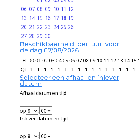
01
02
03
04
05
06
07
08
09
10
11
12
13
14
15
16
17
18
19
20
21
22
23
24
25
26
27
28
29
30
Beschikbaarheid per uur voor
de dag 07/08/2026
H
00
01
02
03
04
05
06
07
08
09
10
11
12
13
14
15
Qt.
1
1
1
1
1
1
1
1
1
1
1
1
1
1
1
1
Selecteer een afhaal en inlever
datum
Afhaal datum en tijd
op
:
Inlever datum en tijd
op
: