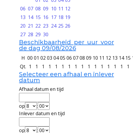
01
02
03
04
05
06
07
08
09
10
11
12
13
14
15
16
17
18
19
20
21
22
23
24
25
26
27
28
29
30
Beschikbaarheid per uur voor
de dag 09/08/2026
H
00
01
02
03
04
05
06
07
08
09
10
11
12
13
14
15
Qt.
1
1
1
1
1
1
1
1
1
1
1
1
1
1
1
1
Selecteer een afhaal en inlever
datum
Afhaal datum en tijd
op
:
Inlever datum en tijd
op
: