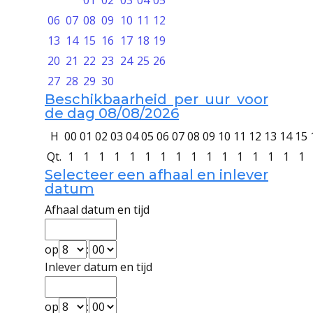
01
02
03
04
05
06
07
08
09
10
11
12
13
14
15
16
17
18
19
20
21
22
23
24
25
26
27
28
29
30
Beschikbaarheid per uur voor
de dag 08/08/2026
H
00
01
02
03
04
05
06
07
08
09
10
11
12
13
14
15
Qt.
1
1
1
1
1
1
1
1
1
1
1
1
1
1
1
1
Selecteer een afhaal en inlever
datum
Afhaal datum en tijd
op
:
Inlever datum en tijd
op
: