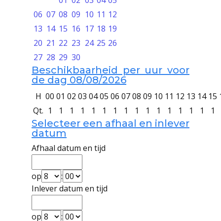
01
02
03
04
05
06
07
08
09
10
11
12
13
14
15
16
17
18
19
20
21
22
23
24
25
26
27
28
29
30
Beschikbaarheid per uur voor
de dag 08/08/2026
H
00
01
02
03
04
05
06
07
08
09
10
11
12
13
14
15
Qt.
1
1
1
1
1
1
1
1
1
1
1
1
1
1
1
1
Selecteer een afhaal en inlever
datum
Afhaal datum en tijd
op
:
Inlever datum en tijd
op
: