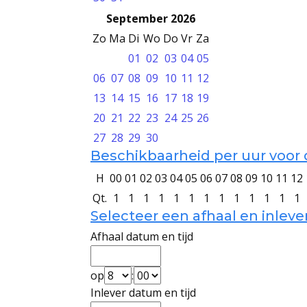
September 2026
Zo
Ma
Di
Wo
Do
Vr
Za
01
02
03
04
05
06
07
08
09
10
11
12
13
14
15
16
17
18
19
20
21
22
23
24
25
26
27
28
29
30
Beschikbaarheid per uur voor
H
00
01
02
03
04
05
06
07
08
09
10
11
12
Qt.
1
1
1
1
1
1
1
1
1
1
1
1
1
Selecteer een afhaal en inlev
Afhaal datum en tijd
op
:
Inlever datum en tijd