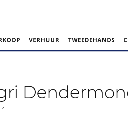
RKOOP
VERHUUR
TWEEDEHANDS
C
gri Dendermo
r