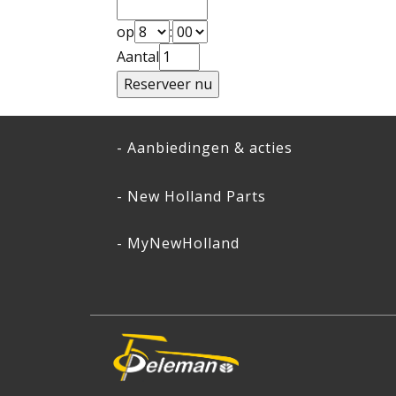
op
:
Aantal
- Aanbiedingen & acties
- New Holland Parts
- MyNewHolland