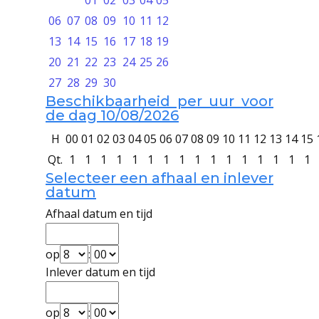
01
02
03
04
05
06
07
08
09
10
11
12
13
14
15
16
17
18
19
20
21
22
23
24
25
26
27
28
29
30
Beschikbaarheid per uur voor
de dag 10/08/2026
H
00
01
02
03
04
05
06
07
08
09
10
11
12
13
14
15
Qt.
1
1
1
1
1
1
1
1
1
1
1
1
1
1
1
1
Selecteer een afhaal en inlever
datum
Afhaal datum en tijd
op
:
Inlever datum en tijd
op
: