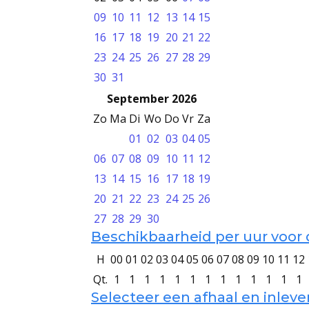
09
10
11
12
13
14
15
16
17
18
19
20
21
22
23
24
25
26
27
28
29
30
31
September 2026
Zo
Ma
Di
Wo
Do
Vr
Za
01
02
03
04
05
06
07
08
09
10
11
12
13
14
15
16
17
18
19
20
21
22
23
24
25
26
27
28
29
30
Beschikbaarheid per uur voor 
H
00
01
02
03
04
05
06
07
08
09
10
11
12
Qt.
1
1
1
1
1
1
1
1
1
1
1
1
1
Selecteer een afhaal en inlev