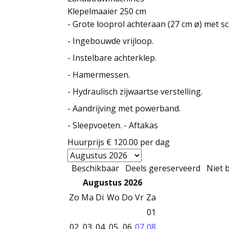
Klepelmaaier 250 cm
- Grote looprol achteraan (27 cm ø) met s
- Ingebouwde vrijloop.
- Instelbare achterklep.
- Hamermessen.
- Hydraulisch zijwaartse verstelling.
- Aandrijving met powerband.
- Sleepvoeten. - Aftakas
Huurprijs
€ 120.00
per dag
Beschikbaar
Deels gereserveerd
Niet 
Augustus 2026
Zo
Ma
Di
Wo
Do
Vr
Za
01
02
03
04
05
06
07
08