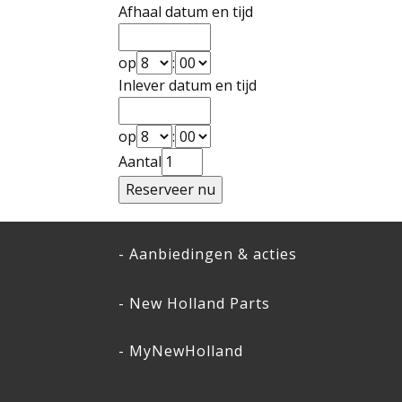
Afhaal datum en tijd
op
:
Inlever datum en tijd
op
:
Aantal
- Aanbiedingen & acties
- New Holland Parts
- MyNewHolland