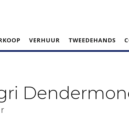
RKOOP
VERHUUR
TWEEDEHANDS
C
gri Dendermo
r