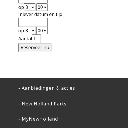
op
:
Inlever datum en tijd
op
:
Aantal
- Aanbiedingen & acties
- New Holland Parts
- MyNewHolland