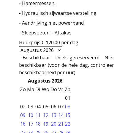
- Hamermessen.
- Hydraulisch zijwaartse verstelling.
- Aandrijving met powerband.
- Sleepvoeten. - Aftakas
Huurprijs
€ 120.00
per dag
Beschikbaar
Deels gereserveerd
Niet
beschikbaar (voor de hele dag, controleer
beschikbaarheid per uur)
Augustus 2026
Zo
Ma
Di
Wo
Do
Vr
Za
01
02
03
04
05
06
07
08
09
10
11
12
13
14
15
16
17
18
19
20
21
22
23
24
25
26
27
28
29