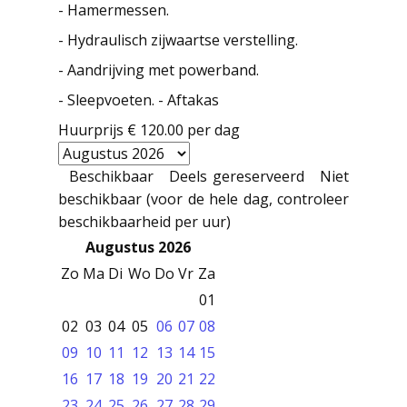
- Hamermessen.
- Hydraulisch zijwaartse verstelling.
- Aandrijving met powerband.
- Sleepvoeten. - Aftakas
Huurprijs
€ 120.00
per dag
Beschikbaar
Deels gereserveerd
Niet
beschikbaar (voor de hele dag, controleer
beschikbaarheid per uur)
Augustus 2026
Zo
Ma
Di
Wo
Do
Vr
Za
01
02
03
04
05
06
07
08
09
10
11
12
13
14
15
16
17
18
19
20
21
22
23
24
25
26
27
28
29