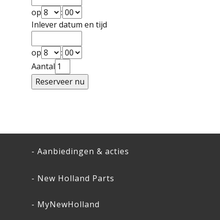
op
:
Inlever datum en tijd
op
:
Aantal
- Aanbiedingen & acties
- New Holland Parts
- MyNewHolland