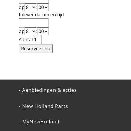
op
:
Inlever datum en tijd
op
:
Aantal
- Aanbiedingen & acties
- New Holland Parts
- MyNewHolland