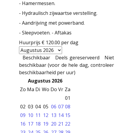
- Hamermessen.
- Hydraulisch zijwaartse verstelling.
- Aandrijving met powerband.
- Sleepvoeten. - Aftakas
Huurprijs
€ 120.00
per dag
Beschikbaar
Deels gereserveerd
Niet
beschikbaar (voor de hele dag, controleer
beschikbaarheid per uur)
Augustus 2026
Zo
Ma
Di
Wo
Do
Vr
Za
01
02
03
04
05
06
07
08
09
10
11
12
13
14
15
16
17
18
19
20
21
22
23
24
25
26
27
28
29