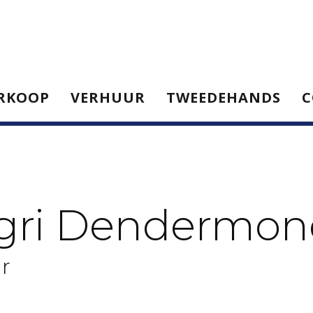
RKOOP
VERHUUR
TWEEDEHANDS
C
gri Dendermo
r