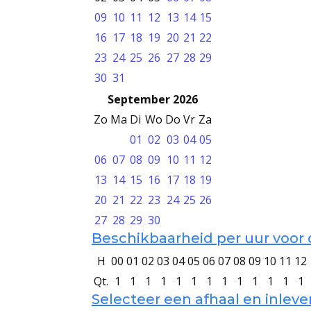
09
10
11
12
13
14
15
16
17
18
19
20
21
22
23
24
25
26
27
28
29
30
31
September 2026
Zo
Ma
Di
Wo
Do
Vr
Za
01
02
03
04
05
06
07
08
09
10
11
12
13
14
15
16
17
18
19
20
21
22
23
24
25
26
27
28
29
30
Beschikbaarheid per uur voor
H
00
01
02
03
04
05
06
07
08
09
10
11
12
Qt.
1
1
1
1
1
1
1
1
1
1
1
1
1
Selecteer een afhaal en inlev