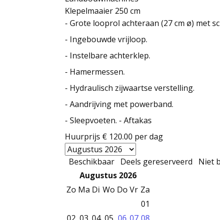
Klepelmaaier 250 cm
- Grote looprol achteraan (27 cm ø) met s
- Ingebouwde vrijloop.
- Instelbare achterklep.
- Hamermessen.
- Hydraulisch zijwaartse verstelling.
- Aandrijving met powerband.
- Sleepvoeten. - Aftakas
Huurprijs
€ 120.00
per dag
Beschikbaar
Deels gereserveerd
Niet 
Augustus 2026
Zo
Ma
Di
Wo
Do
Vr
Za
01
02
03
04
05
06
07
08