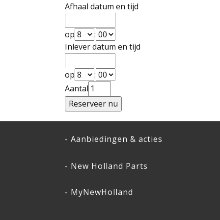
Afhaal datum en tijd
op
:
Inlever datum en tijd
op
:
Aantal
- Aanbiedingen & acties
- New Holland Parts
- MyNewHolland