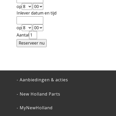
op
:
Inlever datum en tijd
op
:
Aantal
- Aanbiedingen & acties
- New Holland Parts
- MyNewHolland