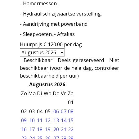
- Hamermessen.
- Hydraulisch zijwaartse verstelling.
- Aandrijving met powerband.
- Sleepvoeten. - Aftakas
Huurprijs
€ 120.00
per dag
Beschikbaar
Deels gereserveerd
Niet
beschikbaar (voor de hele dag, controleer
beschikbaarheid per uur)
Augustus 2026
Zo
Ma
Di
Wo
Do
Vr
Za
01
02
03
04
05
06
07
08
09
10
11
12
13
14
15
16
17
18
19
20
21
22
23
24
25
26
27
28
29