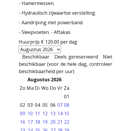
- Hamermessen.
- Hydraulisch zijwaartse verstelling.
- Aandrijving met powerband.
- Sleepvoeten. - Aftakas
Huurprijs
€ 120.00
per dag
Beschikbaar
Deels gereserveerd
Niet
beschikbaar (voor de hele dag, controleer
beschikbaarheid per uur)
Augustus 2026
Zo
Ma
Di
Wo
Do
Vr
Za
01
02
03
04
05
06
07
08
09
10
11
12
13
14
15
16
17
18
19
20
21
22
23
24
25
26
27
28
29