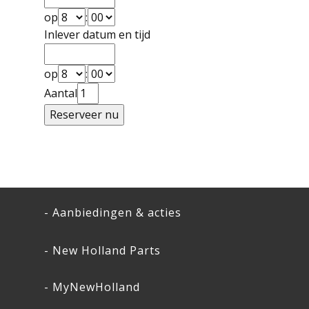
op
:
Inlever datum en tijd
op
:
Aantal
- Aanbiedingen & acties
- New Holland Parts
- MyNewHolland