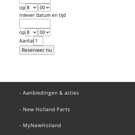
op
:
Inlever datum en tijd
op
:
Aantal
- Aanbiedingen & acties
- New Holland Parts
- MyNewHolland