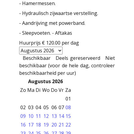
- Hamermessen.
- Hydraulisch zijwaartse verstelling.
- Aandrijving met powerband.
- Sleepvoeten. - Aftakas
Huurprijs
€ 120.00
per dag
Beschikbaar
Deels gereserveerd
Niet
beschikbaar (voor de hele dag, controleer
beschikbaarheid per uur)
Augustus 2026
Zo
Ma
Di
Wo
Do
Vr
Za
01
02
03
04
05
06
07
08
09
10
11
12
13
14
15
16
17
18
19
20
21
22
23
24
25
26
27
28
29