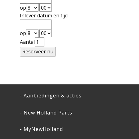
op
:
Inlever datum en tijd
op
:
Aantal
- Aanbiedingen & acties
- New Holland Parts
- MyNewHolland