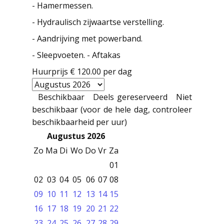
- Hamermessen.
- Hydraulisch zijwaartse verstelling.
- Aandrijving met powerband.
- Sleepvoeten. - Aftakas
Huurprijs
€ 120.00
per dag
Beschikbaar
Deels gereserveerd
Niet
beschikbaar (voor de hele dag, controleer
beschikbaarheid per uur)
Augustus 2026
Zo
Ma
Di
Wo
Do
Vr
Za
01
02
03
04
05
06
07
08
09
10
11
12
13
14
15
16
17
18
19
20
21
22
23
24
25
26
27
28
29